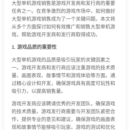
大型单机游戏销售是游戏开发商和发行商的重要
任务之一。在竞争激烈的游戏市场中，如何做好
大型单机游戏销售成为了一个关键问题。本文将
从多个方面探讨如何有效推广和销售大型单机游
戏，帮助游戏开发商和发行商取得成功。
1. 游戏品质的重要性
大型单机游戏的品质是吸引玩家的关键因素之
一。游戏开发商和发行商应该注重游戏的技术质
量、画面表现、故事情节和游戏体验等方面。通
过精心设计和开发，确保游戏具有高度可玩性和
吸引力，以提高销售量。
游戏开发商应该聘请优秀的开发团队，确保游戏
的技术质量。游戏发行商需要与开发团队紧密合
作，提供专业的意见和建议，确保游戏的画面表
现和故事情节能够吸引玩家。游戏的测试和优化