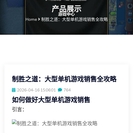
产品展示
Home
制胜之道：大型单机游戏销售全攻略
制胜之道：大型单机游戏销售全攻略
2026-04-16 15:06:01
764
如何做好大型单机游戏销售
引言：