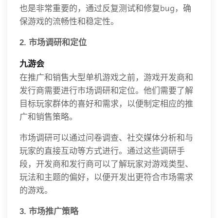
也是非常重要的，通过反复测试和修复bug，确
保游戏的流畅性和稳定性。
2. 市场调研和定位
九游会
在推广和销售大型单机游戏之前，游戏开发商和
发行商需要进行市场调研和定位。他们需要了解
目标玩家群体的喜好和需求，以便制定相应的推
广和销售策略。
市场调研可以通过问卷调查、社交媒体分析和与
玩家的直接互动等方式进行。通过这些调研手
段，开发商和发行商可以了解玩家对游戏类型、
玩法和主题的偏好，以便开发出更符合市场需求
的游戏。
3. 市场推广策略