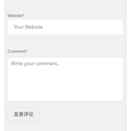
*
Website
*
Comment
发表评论