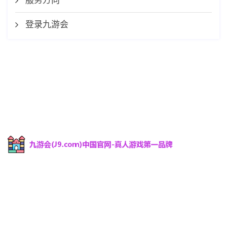
服务方向
登录九游会
Welcome访问✔J9九游会官方网站推荐【导航：baidu典
ag】J9九游会平台2026最新版官网-登录-入口-网页版网
址「j9-j9oldbrothersclub.com」以下简称：九游会✔正
版官网全站,全称:九游会官网,稳定18年信誉推荐安全.保