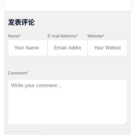
发表评论
Name
*
E-mail Address
*
Website
*
Comment
*