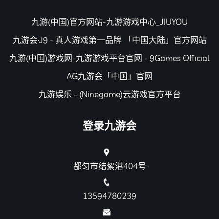
九游(中国)官方网站-九游游戏中心_JIUYOU
九游会·J9 - 真人游戏第一品牌 「中国大陆」官方网站
九游(中国)游戏网-九游游戏平台官网 - 9Games Official
AG九游会「中国」官网
九游娱乐 - (Ninegame)云游戏官方平台
登录九游会
都匀市结絮港404号
13594780239