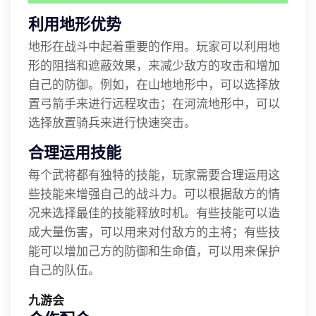
利用地形优势
地形在战斗中起着重要的作用。玩家可以利用地
形的阻挡和遮蔽效果，来减少敌方的攻击和增加
自己的防御。例如，在山地地形中，可以选择放
置弓箭手来进行远程攻击；在河流地形中，可以
选择放置骑兵来进行快速突击。
合理运用技能
每个武将都有独特的技能，玩家需要合理运用这
些技能来增强自己的战斗力。可以根据敌方的情
况来选择最佳的技能释放时机。有些技能可以造
成大量伤害，可以用来对付敌方的主将；有些技
能可以增加己方的防御和生命值，可以用来保护
自己的队伍。
九游会