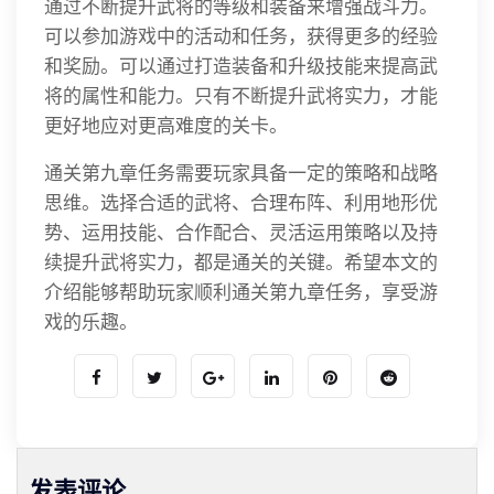
通过不断提升武将的等级和装备来增强战斗力。
可以参加游戏中的活动和任务，获得更多的经验
和奖励。可以通过打造装备和升级技能来提高武
将的属性和能力。只有不断提升武将实力，才能
更好地应对更高难度的关卡。
通关第九章任务需要玩家具备一定的策略和战略
思维。选择合适的武将、合理布阵、利用地形优
势、运用技能、合作配合、灵活运用策略以及持
续提升武将实力，都是通关的关键。希望本文的
介绍能够帮助玩家顺利通关第九章任务，享受游
戏的乐趣。
发表评论