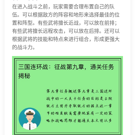
在进入战斗之前，玩家需要合理布置自己的队
伍。可以根据敌方的阵容和地形来选择最佳的位
置和阵型。有些武将擅长近战，可以放在前排；
有些武将擅长远程攻击，可以放在后排。还可以
根据武将的技能和特点来进行组合，形成更强大
的战斗力。