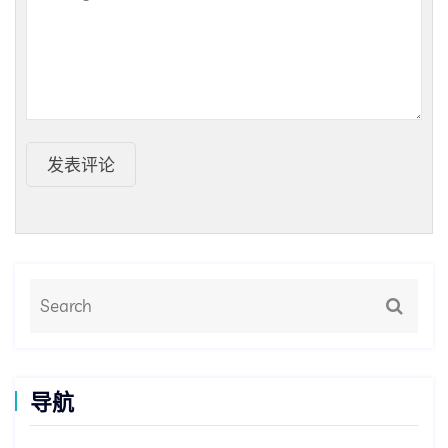
发表评论
导航