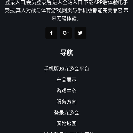
登录入口,会员登录后,进入全站入口,下载APP后体验电子
竞技,真人对战与体育游戏,网页与手机版都能完美兼容,带
来无缝体验。
导航
手机版J9九游会平台
产品展示
游戏中心
服务方向
登录九游会
网站地图