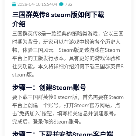
2026-04-10 15:54:04
762
三国群英传8 steam版如何下载
介绍
三国群英传8是一款经典的策略类游戏，它以三国
时期为背景，玩家可以在游戏中扮演各个历史人
物，体验三国风云。Steam版是该游戏在Steam
平台上的正版发行版本，具有更好的游戏体验和
社交功能。本文将详细介绍如何下载三国群英传8
steam版。
步骤一：创建Steam账号
要下载三国群英传8 steam版，首先需要在Steam
平台上创建一个账号。打开Steam官方网站，点
击“免费加入”按钮，填写相关信息并创建账号。
完成后，登录你的Steam账号。
步骤二：下载并安装Steam客户端