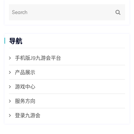
导航
手机版J9九游会平台
产品展示
游戏中心
服务方向
登录九游会