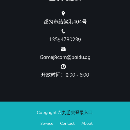
都匀市结絮港404号
13594780239
Gamej9com@baidu.ag
开放时间：9:00 - 6:00
Copyright ©
九游会登录入口
.
Service
Contact
About